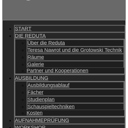
START
DIE REDUTA
Über die Reduta
Teresa Nawrot und die Grotowski Technik
Räume
Galerie
Partner und Kooperationen
AUSBILDUNG
Ausbildungsablauf
Fächer
Studienplan
Schauspieltechniken
Kosten
AUFNAHMEPRÜFUNG
WORKSHOP