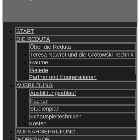
START
DIE REDUTA
Über die Reduta
Teresa Nawrot und die Grotowski Technik
Räume
Galerie
Partner und Kooperationen
AUSBILDUNG
Ausbildungsablauf
Fächer
Studienplan
Schauspieltechniken
Kosten
AUFNAHMEPRÜFUNG
WORKSHOP